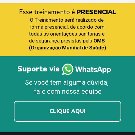
Esse treinamento é 
PRESENCIAL
O Treinamento será realizado de 
forma presencial, de acordo com 
todas as orientações sanitárias e 
de segurança previstas pela 
OMS 
(Organização Mundial de Saúde)
Suporte via
Se você tem alguma dúvida, 
fale com nossa equipe
CLIQUE AQUI