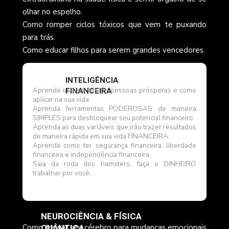
olhar no espelho.
Como romper ciclos tóxicos que vem te puxando 
para trás.
Como educar filhos para serem grandes vencedores.
INTELIGÊNCIA 
Aprenda os padrões de pessoas prósperas e como 
FINANCEIRA 
aplicar na sua vida.﻿
Aprenda ferramentas PODEROSAS de maneira 
SIMPLES para desbloquear seu potencial financeiro.
Aprenda as duas variáveis que irão trazer resultados 
de maneira rápida em sua vida FINANCEIRA.
Aprenda como ter segurança financeira, liberdade 
financeira e independência financeira.
Saia da roda dos hamsters, faça o DINHEIRO 
trabalhar por você.
NEUROCIÊNCIA & FÍSICA 
Como treinar seu cérebro para mudanças emocionais 
QUÂNTICA