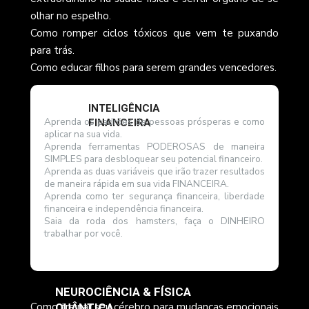
olhar no espelho.
Como romper ciclos tóxicos que vem te puxando 
para trás.
Como educar filhos para serem grandes vencedores.
INTELIGÊNCIA 
Aprenda os padrões de pessoas prósperas e como 
FINANCEIRA 
aplicar na sua vida.﻿
Aprenda ferramentas PODEROSAS de maneira 
SIMPLES para desbloquear seu potencial financeiro.
Aprenda as duas variáveis que irão trazer resultados 
de maneira rápida em sua vida FINANCEIRA.
Aprenda como ter segurança financeira, liberdade 
financeira e independência financeira.
Saia da roda dos hamsters, faça o DINHEIRO 
trabalhar por você.
NEUROCIÊNCIA & FÍSICA 
Como treinar seu cérebro para mudanças emocionais 
QUÂNTICA