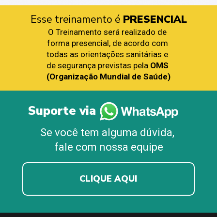
Esse treinamento é 
PRESENCIAL
O Treinamento será realizado de 
forma presencial, de acordo com 
todas as orientações sanitárias e 
de segurança previstas pela 
OMS 
(Organização Mundial de Saúde)
Suporte via
Se você tem alguma dúvida, 
fale com nossa equipe
CLIQUE AQUI