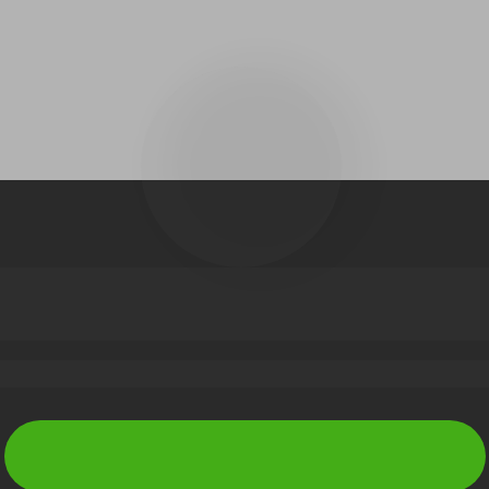
 falta mais um passo
Entre no grupo oficial
Toque aqui para entrar no Grupo Oficial